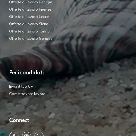
Offerte di lavoro Perugia
Offerte di lavoro Firenze
Offerte di lavoro Lecce
Offerte di lavoro Siena
Offerte di lavoro Torino
Offerte di lavoro Genova
Per i candidati
Invia il tuo CV
Come trovare lavoro
Connect