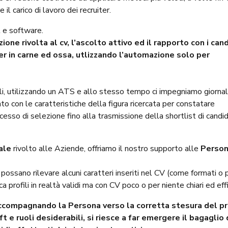
 il carico di lavoro dei recruiter.
 e software.
one rivolta al cv, l’ascolto attivo ed il rapporto con i can
r in carne ed ossa, utlizzando l’automazione solo per
tali, utilizzando un ATS e allo stesso tempo ci impegniamo giorn
nto con le caratteristiche della figura ricercata per constatare
esso di selezione fino alla trasmissione della shortlist di candid
ale
rivolto alle Aziende, offriamo il nostro supporto alle
Perso
 possano rilevare alcuni caratteri inseriti nel CV (come formati o 
 profili in realtà validi ma con CV poco o per niente chiari ed effi
ccompagnando la Persona verso la corretta stesura del pr
e ruoli desiderabili, si riesce a far emergere il bagaglio 