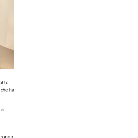
molto
 che ha
per
troppo,