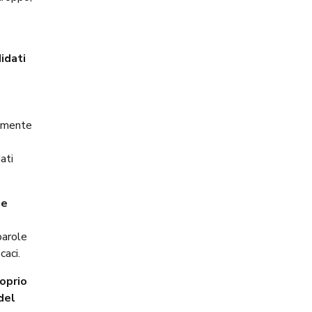
didati
almente
ati
ne
parole
caci.
oprio
del