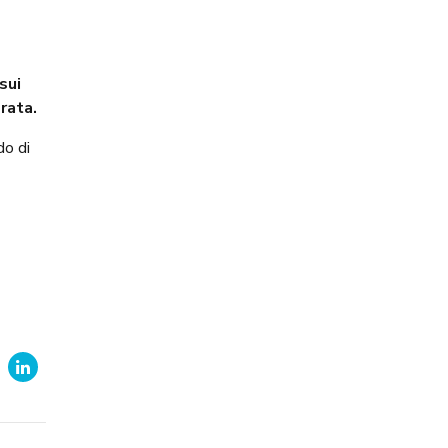
sui
rata.
do di