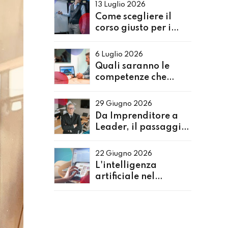
ai Recruiter
13 Luglio 2026
Come scegliere il
corso giusto per i
propri collaboratori
6 Luglio 2026
Quali saranno le
competenze che
serviranno alle
Aziende nei prossimi
29 Giugno 2026
5 anni?
Da Imprenditore a
Leader, il passaggio
che cambia tutto
22 Giugno 2026
L'intelligenza
artificiale nel
processo di
Reclutamento e
Selezione